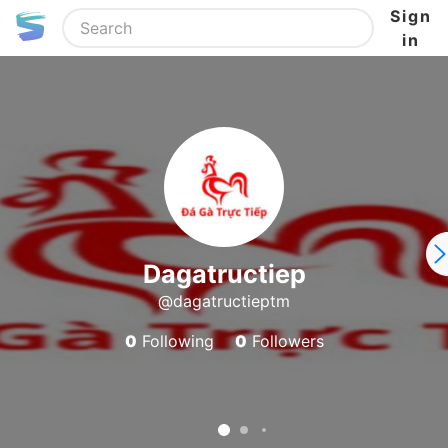
Sign
in
Dagatructiep
@dagatructieptm
0
Following
0
Followers