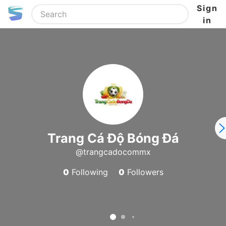
Sign
in
Trang Cá Độ Bóng Đá
@trangcadocommx
0
Following
0
Followers