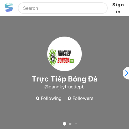
Sign
in
Trực Tiếp Bóng Đá
@dangkytructiepb
0
Following
0
Followers