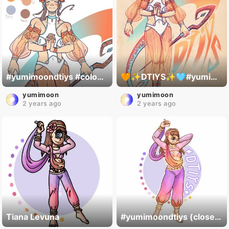
#yumimoondtiys #colourpalette
🧡✨DTIYS✨🩵#yumimoondtiys
yumimoon
yumimoon
2 years ago
2 years ago
Tiana Levuna
#yumimoondtiys (closed)