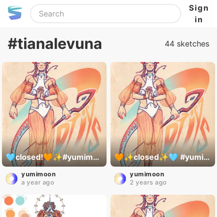
Sign
in
#tianalevuna
44 sketches
🩵closed!🧡✨️#yumimoondtiys ✨️
🧡✨️closed✨️🩵 #yumimoondtiys
yumimoon
yumimoon
a year ago
2 years ago